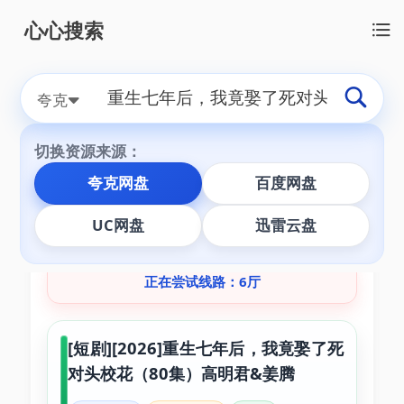
心心搜索
切换搜索源：
本地搜
全网搜
夸克
切换资源来源：
夸克网盘
百度网盘
为您找到【
重生七年后，我竟娶了死对头校
UC网盘
迅雷云盘
花
】相关资源
3
条
正在尝试线路：6厅
[短剧][2026]重生七年后，我竟娶了死
对头校花（80集）高明君&姜腾