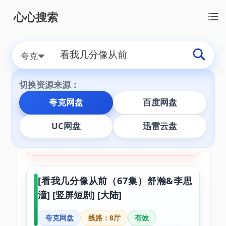
心心搜索
切换搜索源：
本地搜
全网搜
夸克
切换资源来源：
夸克网盘
百度网盘
为您找到【
看我几分像从前
】相关资源
3
条
UC网盘
迅雷云盘
正在尝试线路：6厅
[看我几分像从前（67集）舒瀚&李思
潼] [竖屏短剧] [大陆]
夸克网盘
线路：8厅
有效